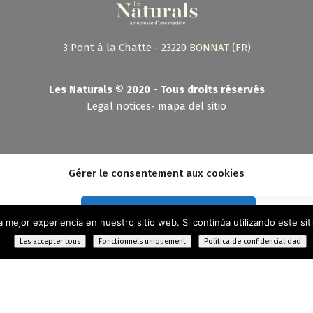
3 Pont à la Chatte - 23220 BONNAT (FR)
Les Naturals © 2020 - Tous droits réservés
Legal notices
-
mapa del sitio
es Naturals 2020 - Stratégie :
C.A.dev
- Conception :
Shebam !
- Hébergement :
Camd
Gérer le consentement aux cookies
Accepter les cookies
Fonct
la mejor experiencia en nuestro sitio web. Si continúa utilizando este si
Les accepter tous
Fonctionnels uniquement
Política de confidencialidad