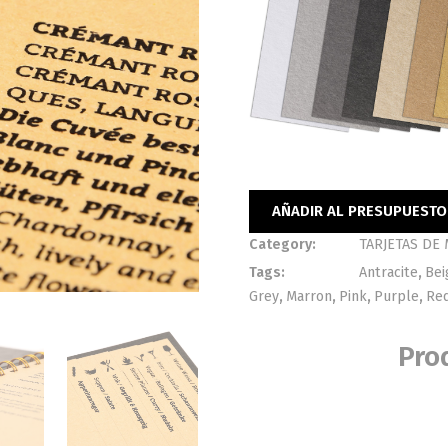
AÑADIR AL PRESUPUESTO
Category:
TARJETAS DE
Tags:
Antracite
,
Bei
Grey
,
Marron
,
Pink
,
Purple
,
Re
Pro