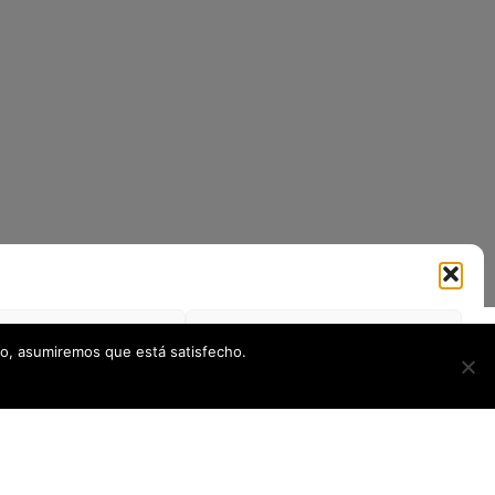
si
ionnels uniquement
Voir les préférences
tio, asumiremos que está satisfecho.