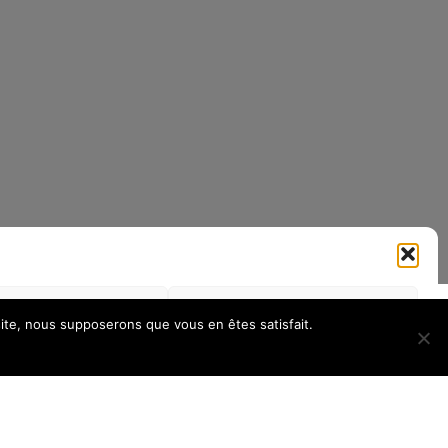
si
Refuser
Gérer les préférences
 site, nous supposerons que vous en êtes satisfait.