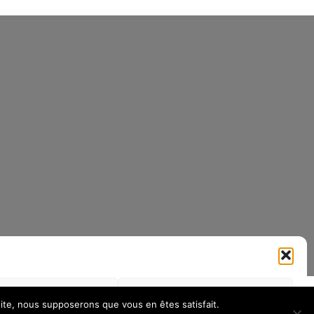
si
Refuser
Gérer les préférences
 site, nous supposerons que vous en êtes satisfait.