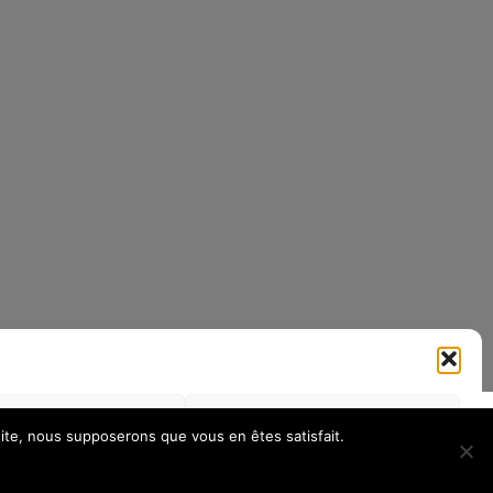
si
Refuser
Gérer les préférences
 site, nous supposerons que vous en êtes satisfait.